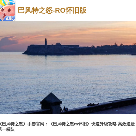
巴风特之怒-RO怀旧版
《巴风特之怒》手游官网：《巴风特之怒ro怀旧》快速升级攻略 高效追赶
第一梯队